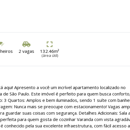
nheiros
2 vagas
132.46m²
(área útil)
á aqui! Apresento a você um incrível apartamento localizado no
a de São Paulo. Este imóvel é perfeito para quem busca conforto
to: 3 Quartos: Amplos e bem iluminados, sendo 1 suíte com banhe
 Garagem: Nunca mais se preocupe com estacionamento! Vagas amp
ra guardar suas coisas com segurança. Detalhes Adicionais: Sala 
 perfeita para quem gosta de cozinhar Varanda com vista agradáv
 é conhecido pela sua excelente infraestrutura, com fácil acesso a