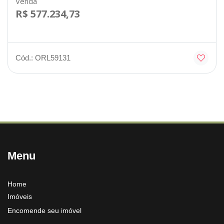
Venda
R$ 577.234,73
Cód.: ORL59131
Menu
Home
Imóveis
Encomende seu imóvel