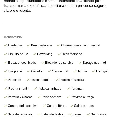
melhores oportunidades e um atendimento qualificado para
transformar a experiência imobiliária em um processo seguro,
claro e eficiente.
Condomínio
Academia
Brinquedoteca
Churrasqueira condominial
Circuito de TV
Coworking
Deck molhado
Elevador codificado
Elevador de serviço
Espaço gourmet
Fire place
Gerador
Gás central
Jardim
Lounge
Pet place
Piscina adulto
Piscina aquecida
Piscina infantil
Pista caminhada
Portaria
Portaria 24 horas
Porte cochère
Próximo a Praça
Quadra poliesportiva
Quadra tênis
Sala de jogos
Sala de reuniões
Salão de festas
Sauna
Segurança