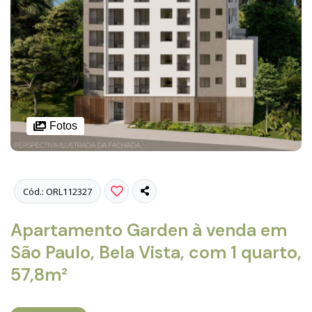
Fotos
Cód.: ORL112327
Apartamento Garden à venda em
São Paulo, Bela Vista, com 1 quarto,
57,8m²