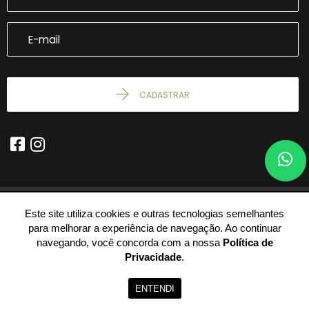
CADASTRAR
Este site utiliza cookies e outras tecnologias semelhantes
© 2026 - WhatSapp -
24.119.928/0001-58 -
Todos os Direitos
para melhorar a experiência de navegação. Ao continuar
Reservados.
navegando, você concorda com a nossa
Política de
Privacidade
.
ENTENDI