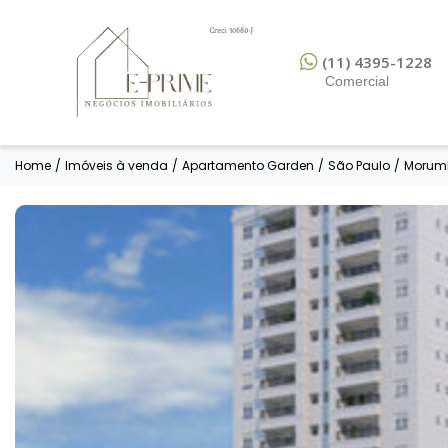
(11) 4395-1228
Comercial
Home
/
Imóveis à venda
/
Apartamento Garden
/
São Paulo
/
Morum