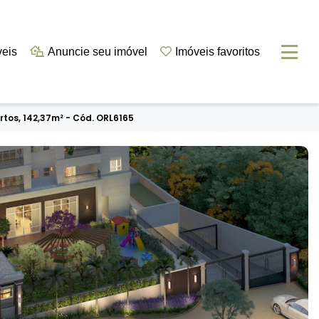
veis
Anuncie seu imóvel
Imóveis favoritos
tos, 142,37m² - Cód. ORL6165