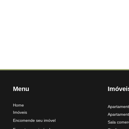
Menu
Imóvei
Home
Apartamen
Imóveis
Apartament
Encomende seu imóvel
Sala comerc