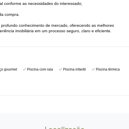
eal conforme as necessidades do interessado;
 da compra.
e e profundo conhecimento de mercado, oferecendo as melhores
iência imobiliária em um processo seguro, claro e eficiente.
o gourmet
Piscina com raia
Piscina infantil
Piscina térmica