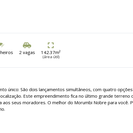
nheiros
2 vagas
142.37m²
(área útil)
o único: São dois lançamentos simultâneos, com quatro opções
ocalização. Este empreendimento fica no último grande terreno 
ma aos seus moradores. O melhor do Morumbi Nobre para você. 
io.