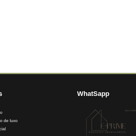
s
WhatSapp
to
o de luxo
ial