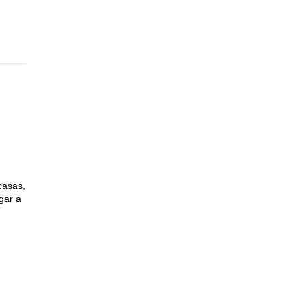
casas,
gar a