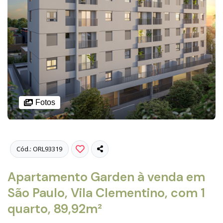
Fotos
Cód.: ORL93319
Apartamento Garden à venda em
São Paulo, Vila Clementino, com 1
quarto, 89,92m²