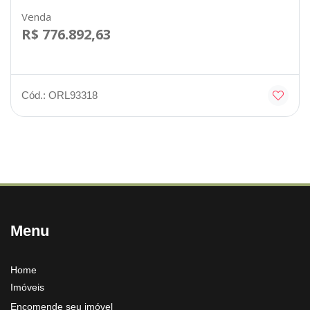
Venda
R$ 776.892,63
Cód.: ORL93318
Menu
Home
Imóveis
Encomende seu imóvel