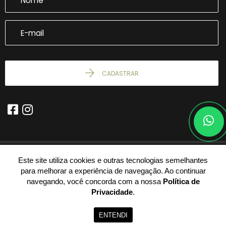
CADASTRAR
Este site utiliza cookies e outras tecnologias semelhantes
© 2026 - WhatSapp -
24.119.928/0001-58 -
Todos os Direitos
para melhorar a experiência de navegação. Ao continuar
Reservados.
navegando, você concorda com a nossa
Política de
Privacidade
.
ENTENDI