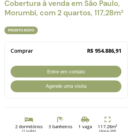
Cobertura à venda em São Paulo,
Morumbi, com 2 quartos, 117,28m²
PRONTO NOVO
Comprar
R$ 954.886,91
Entre em contato
Agende uma visita
2 dormitórios
3 banheiros
1 vaga
117.28m²
(1 suíte)
(área útil)